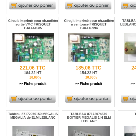
Circuit imprimé pour chaudière
Circuit imprimé pour chaudière
TABLEAU
sortie VMC FRISQUET
à ventouse FRISQUET
LEBLANC
F3AA41085
F3AA40994
221.06 TTC
185.06 TTC
2
184.22 HT
154.22 HT
-30.00%
-30.00%
>> Fiche produit
>> Fiche produit
>> 
Tableau 87172076150 MEGALIS
TABLEAU 87172074570
MEGALIA de ELM LEBLANC
BOITIER MEGALIS 1 H ELM
LEBLANC