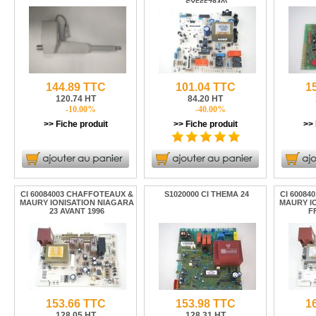
SX5657840)
144.89 TTC
101.04 TTC
1
120.74 HT
84.20 HT
-10.00%
-40.00%
>> Fiche produit
>> Fiche produit
>> 
CI 60084003 CHAFFOTEAUX &
S1020000 CI THEMA 24
CI 60084
MAURY IONISATION NIAGARA
MAURY I
23 AVANT 1996
F
153.66 TTC
153.98 TTC
1
128.05 HT
128.31 HT