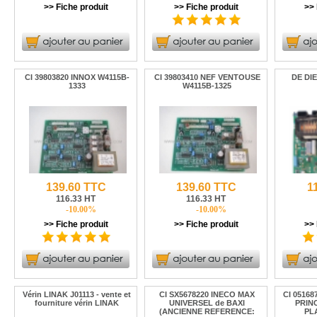
>> Fiche produit
>> Fiche produit
>> 
CI 39803820 INNOX W4115B-
CI 39803410 NEF VENTOUSE
DE DIE
1333
W4115B-1325
139.60 TTC
139.60 TTC
1
116.33 HT
116.33 HT
-10.00%
-10.00%
>> Fiche produit
>> Fiche produit
>> 
Vérin LINAK J01113 - vente et
CI SX5678220 INECO MAX
CI 0516
fourniture vérin LINAK
UNIVERSEL de BAXI
PRIN
(ANCIENNE REFERENCE:
PL