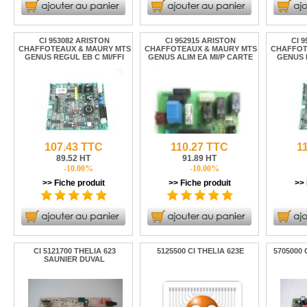
CI 953082 ARISTON
CI 952915 ARISTON
CI 
CHAFFOTEAUX & MAURY MTS
CHAFFOTEAUX & MAURY MTS
CHAFFOT
GENUS REGUL EB C MI/FFI
GENUS ALIM EA MI/P CARTE
GENUS 
107.43 TTC
110.27 TTC
1
89.52 HT
91.89 HT
-10.00%
-10.00%
>> Fiche produit
>> Fiche produit
>> 
CI 5121700 THELIA 623
5125500 CI THELIA 623E
5705000 
SAUNIER DUVAL