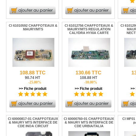
CI 61010592 CHAFFOTEAUX &
CI 61012756 CHAFFOTEAUX &
CI 61012
MAURY/MTS
MAURY/MTS REGULATION
MAUR
CALYDRA HYXIA CARTE
NECT
108.88 TTC
130.66 TTC
1
90.74 HT
108.88 HT
-25.00%
-10.00%
>> Fiche produit
>> Fiche produit
>> 
CI 60000817-01 CHAFFOTEAUX
CI 60000760-01 CHAFFOTEAUX
CI MF01
& MAURY MTS INTERFACE DE
& MAURY MTS INTERFACE DE
p
CDE INOA CIRCUIT
CDE URBIA/TALIA