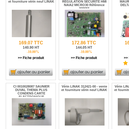
et fourniture vérin neuf LINAK
RÉGULATION SÉCURITÉ HMI
MAUR
NAIA2 MICRO30 Référence
DELTA
909055
169.07 TTC
172.86 TTC
1
140.90 HT
144.05 HT
-10.00%
-10.00%
>> Fiche produit
>> Fiche produit
>> 
CI 0010028087 SAUNIER
Vérin LINAK 312421-00 - vente
Vérin LIN
DUVAL THEMA PLUS
et fourniture vérin neuf LINAK
et fourni
CONDENS CARTE
ELECTRONIQUE