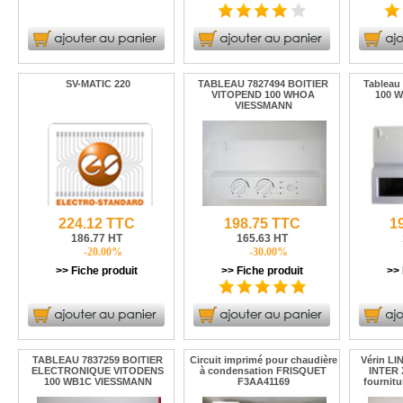
SV-MATIC 220
TABLEAU 7827494 BOITIER
Tableau
VITOPEND 100 WHOA
100 
VIESSMANN
224.12 TTC
198.75 TTC
1
186.77 HT
165.63 HT
-20.00%
-30.00%
>> Fiche produit
>> Fiche produit
>> 
TABLEAU 7837259 BOITIER
Circuit imprimé pour chaudière
Vérin LI
ELECTRONIQUE VITODENS
à condensation FRISQUET
INTER 
100 WB1C VIESSMANN
F3AA41169
fournitu