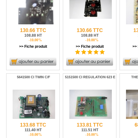
130.66 TTC
130.66 TTC
1
108.88 HT
108.88 HT
-10.00%
-10.00%
>> Fiche produit
>> Fiche produit
>> 
5641500 CI TWIN C/F
5151500 CI REGULATION 623 E
THE
133.68 TTC
133.81 TTC
6
111.40 HT
111.51 HT
-10.00%
-10.00%