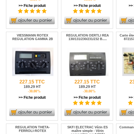
>> Fiche produit
>> Fiche produit
>> 
VIESSMANN ROTEX
REGULATION OERTLI REA
Carte él
REGULATION GAMMA 2B
130/131/230/231/232 B.....
87215
227.15 TTC
227.15 TTC
2
189.29 HT
189.29 HT
-30.00%
-30.00%
>> Fiche produit
>> Fiche produit
>> 
REGULATION THETA-
SKF/ ELECTRAC Vérin ES
Commande
FERROLI-ROTEX
maître simple - Vérin