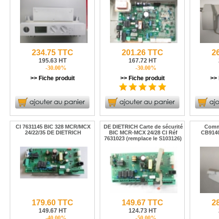
234.75 TTC
201.26 TTC
2
195.63 HT
167.72 HT
-30.00%
-30.00%
>> Fiche produit
>> Fiche produit
>> 
CI 7631145 BIC 328 MCR/MCX
DE DIETRICH Carte de sécurité
Comma
24/22/35 DE DIETRICH
BIC MCR-MCX 24/28 CI Réf
CB914
7631023 (remplace le S103126)
179.60 TTC
149.67 TTC
2
149.67 HT
124.73 HT
-40.00%
-50.00%