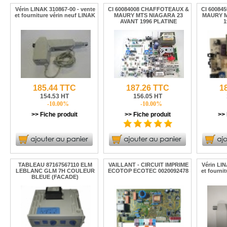
Vérin LINAK 310867-00 - vente
CI 60084008 CHAFFOTEAUX &
CI 60084
et fourniture vérin neuf LINAK
MAURY MTS NIAGARA 23
MAURY M
AVANT 1996 PLATINE
1
185.44 TTC
187.26 TTC
1
154.53 HT
156.05 HT
-10.00%
-10.00%
>> Fiche produit
>> Fiche produit
>> 
TABLEAU 87167567110 ELM
VAILLANT - CIRCUIT IMPRIME
Vérin LIN
LEBLANC GLM 7H COULEUR
ECOTOP ECOTEC 0020092478
et fourni
BLEUE (FACADE)