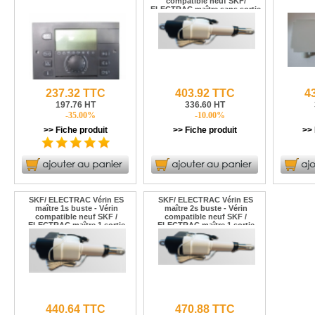
compatible neuf SKF/
ELECTRAC maître sans sortie
esclave
237.32 TTC
403.92 TTC
4
197.76 HT
336.60 HT
-35.00%
-10.00%
>> Fiche produit
>> Fiche produit
>> 
SKF/ ELECTRAC Vérin ES
SKF/ ELECTRAC Vérin ES
maître 1s buste - Vérin
maître 2s buste - Vérin
compatible neuf SKF /
compatible neuf SKF /
ELECTRAC maître 1 sortie
ELECTRAC maître 1 sortie
buste
buste
440.64 TTC
470.88 TTC