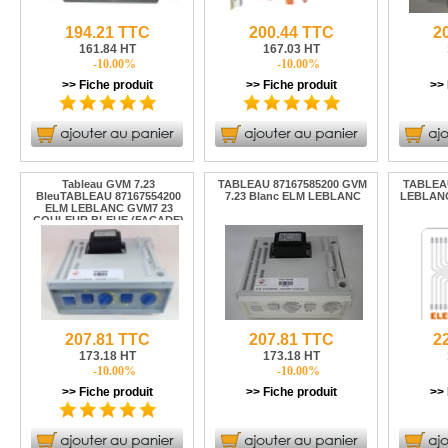
194.21 TTC
200.44 TTC
2
161.84 HT
167.03 HT
-10.00%
-10.00%
>> Fiche produit
>> Fiche produit
>> 
Tableau GVM 7.23
TABLEAU 87167585200 GVM
TABLEAU
BleuTABLEAU 87167554200
7.23 Blanc ELM LEBLANC
LEBLANC
ELM LEBLANC GVM7 23
COULEUR BLEUE (FACADE)
207.81 TTC
207.81 TTC
2
173.18 HT
173.18 HT
-10.00%
-10.00%
>> Fiche produit
>> Fiche produit
>> 