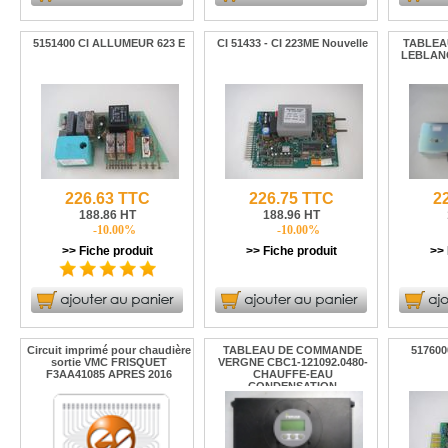
5151400 CI ALLUMEUR 623 E
CI 51433 - CI 223ME Nouvelle
TABLEAU
LEBLANC
226.63 TTC
226.75 TTC
2
188.86 HT
188.96 HT
-10.00%
-10.00%
>> Fiche produit
>> Fiche produit
>> 
Circuit imprimé pour chaudière
TABLEAU DE COMMANDE
517600
sortie VMC FRISQUET
VERGNE CBC1-121092.0480-
F3AA41085 APRES 2016
CHAUFFE-EAU
CONDENSATION