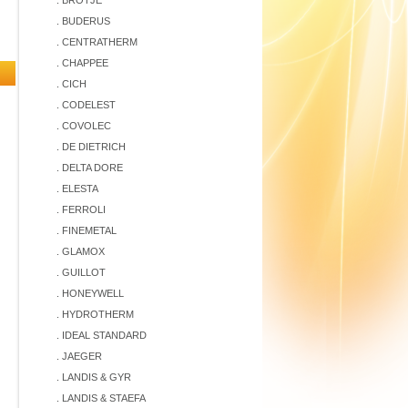
. BROTJE
. BUDERUS
. CENTRATHERM
. CHAPPEE
. CICH
. CODELEST
. COVOLEC
. DE DIETRICH
. DELTA DORE
. ELESTA
. FERROLI
. FINEMETAL
. GLAMOX
. GUILLOT
. HONEYWELL
. HYDROTHERM
. IDEAL STANDARD
. JAEGER
. LANDIS & GYR
. LANDIS & STAEFA