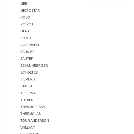
. MEB
. MICROSTAR
. NOBO
. NOIROT
. OERTLI
. RITMO
. SATCHWELL
. SAUNIER
. SAUTER
. SCHLUMBERGER
. SCHOLTES
. SIEMENS
. STAEFA
. TELERMA
. THEBEN
. THERMOFLASH
. THERMOLAB
. TOUR ANDERSON
. VAILLANT