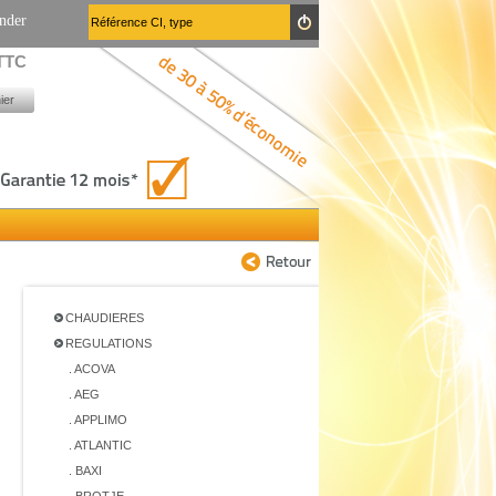
nder
 TTC
ier
CHAUDIERES
REGULATIONS
. ACOVA
. AEG
. APPLIMO
. ATLANTIC
. BAXI