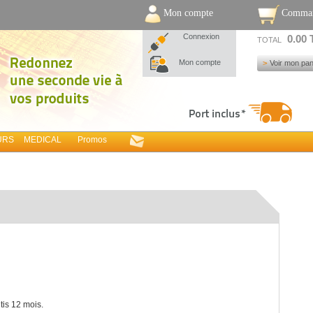
Mon compte
Comma
Connexion
0.00
TOTAL
Mon compte
Voir mon pan
URS
MEDICAL
Promos
tis 12 mois.