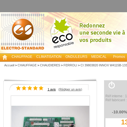
CHAUFFAGE
CLIMATISATION
ONDULEURS
MEDICAL
Promos
Accueil
>
CHAUFFAGE
>
CHAUDIERES
>
FERROLI
>
CI 39803820 INNOX W4115B-13
1 avis
(Rédiger un avis)
Réf interne :
Réf fabricant
-10.00%
1