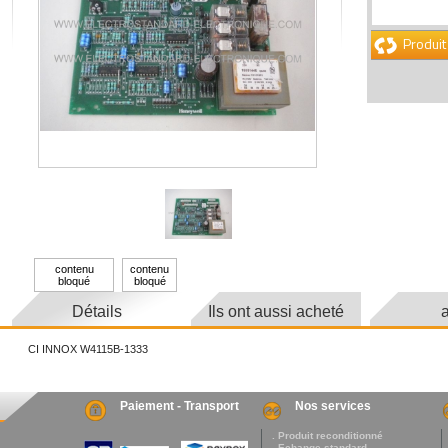
Produit
contenu
contenu
bloqué
bloqué
Détails
Ils ont aussi acheté
a
CI INNOX W4115B-1333
Paiement - Transport
Nos services
. Produit reconditionné
. Echange standard