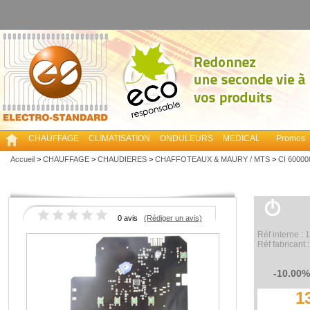
CHAUFFAGE
CLIMATISATION
ONDULEURS
MEDICAL
Promos
Accueil
>
CHAUFFAGE
>
CHAUDIERES
>
CHAFFOTEAUX & MAURY / MTS
>
CI 6000
0 avis
(Rédiger un avis)
Réf interne :
Réf fabricant
-10.00%
1