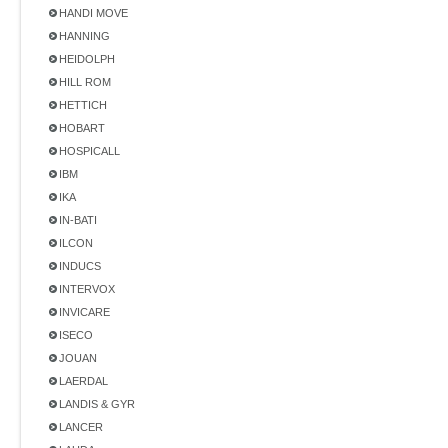
HANDI MOVE
HANNING
HEIDOLPH
HILL ROM
HETTICH
HOBART
HOSPICALL
IBM
IKA
IN-BATI
ILCON
INDUCS
INTERVOX
INVICARE
ISECO
JOUAN
LAERDAL
LANDIS & GYR
LANCER