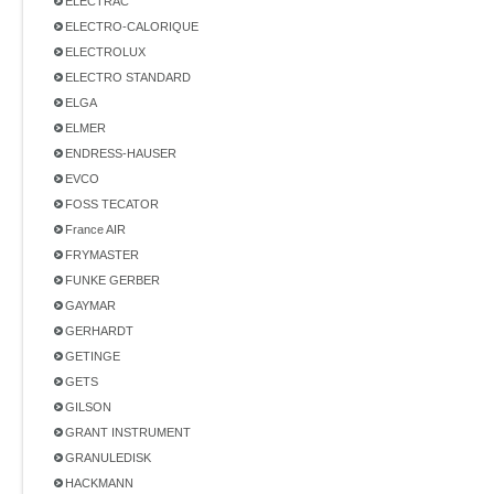
ELECTRAC
ELECTRO-CALORIQUE
ELECTROLUX
ELECTRO STANDARD
ELGA
ELMER
ENDRESS-HAUSER
EVCO
FOSS TECATOR
France AIR
FRYMASTER
FUNKE GERBER
GAYMAR
GERHARDT
GETINGE
GETS
GILSON
GRANT INSTRUMENT
GRANULEDISK
HACKMANN