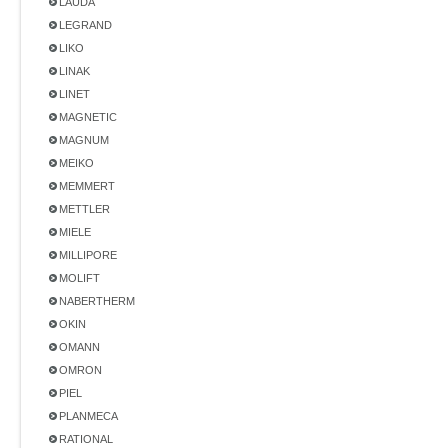
LAUDA
LEGRAND
LIKO
LINAK
LINET
MAGNETIC
MAGNUM
MEIKO
MEMMERT
METTLER
MIELE
MILLIPORE
MOLIFT
NABERTHERM
OKIN
OMANN
OMRON
PIEL
PLANMECA
RATIONAL