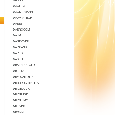
ABUS
ACELIA
ACKERMANN
ADVANTECH
AEES
AEROCOM
ALM
ANDOVER
ARCANIA
ARJO
ASKLE
BAIR HUGGER
BELIMO
BERCHTOLD
BIBBY SCIENTIFIC
BIOBLOCK
BIOFUGE
BIOLUME
BLIXER
BONNET