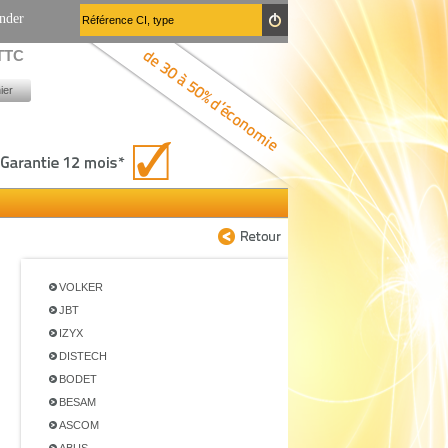
nder
 TTC
ier
VOLKER
JBT
IZYX
DISTECH
BODET
BESAM
ASCOM