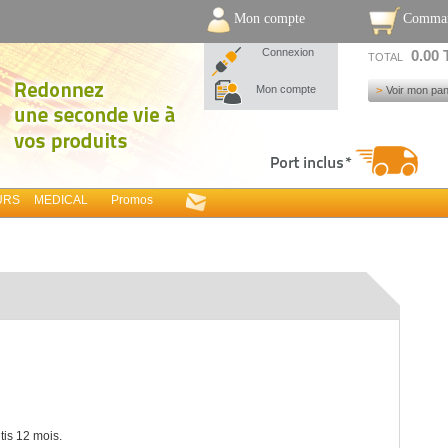
Mon compte
Comma
Connexion
0.00
TOTAL
Mon compte
Voir mon pan
URS
MEDICAL
Promos
tis 12 mois.