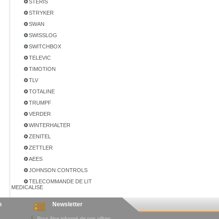
STERIS
STRYKER
SWAN
SWISSLOG
SWITCHBOX
TELEVIC
TIMOTION
TLV
TOTALINE
TRUMPF
VERDER
WINTERHALTER
ZENITEL
ZETTLER
AEES
JOHNSON CONTROLS
TELECOMMANDE DE LIT
MEDICALISE
n
Newsletter
Pour être informé de nos offres