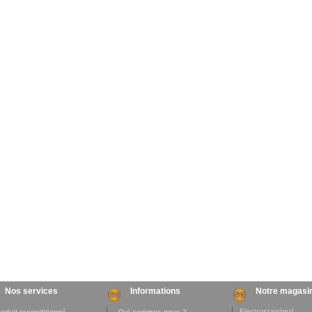
Nos services
Informations
Notre magasi
Electrostandard
roduit reconditionné
. Qui sommes-nous ?