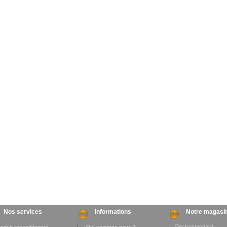
Nos services
Informations
Notre magasi
Electrostandard
roduit reconditionné
. Qui sommes-nous ?