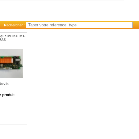
Rechercher :
nique MEIKO M1-
EA5
devis
e produit