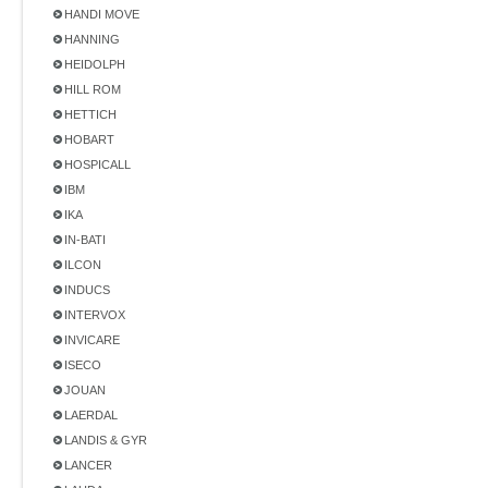
HANDI MOVE
HANNING
HEIDOLPH
HILL ROM
HETTICH
HOBART
HOSPICALL
IBM
IKA
IN-BATI
ILCON
INDUCS
INTERVOX
INVICARE
ISECO
JOUAN
LAERDAL
LANDIS & GYR
LANCER