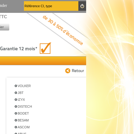
nder
 TTC
ier
VOLKER
JBT
IZYX
DISTECH
BODET
BESAM
ASCOM