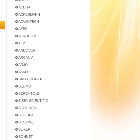
ABUS
ACELIA
ACKERMANN
ADVANTECH
AEES
AEROCOM
ALM
ANDOVER
ARCANIA
ARJO
ASKLE
BAIR HUGGER
BELIMO
BERCHTOLD
BIBBY SCIENTIFIC
BIOBLOCK
BIOFUGE
BIOLUME
BLIXER
BONNET