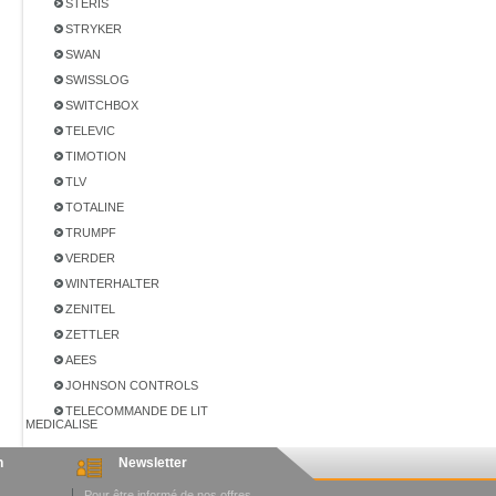
STERIS
STRYKER
SWAN
SWISSLOG
SWITCHBOX
TELEVIC
TIMOTION
TLV
TOTALINE
TRUMPF
VERDER
WINTERHALTER
ZENITEL
ZETTLER
AEES
JOHNSON CONTROLS
TELECOMMANDE DE LIT
MEDICALISE
n
Newsletter
Pour être informé de nos offres