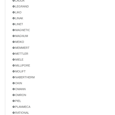
LAUDA
LEGRAND
LIKO
LINAK
LINET
MAGNETIC
MAGNUM
MEIKO
MEMMERT
METTLER
MIELE
MILLIPORE
MOLIFT
NABERTHERM
OKIN
OMANN
OMRON
PIEL
PLANMECA
RATIONAL