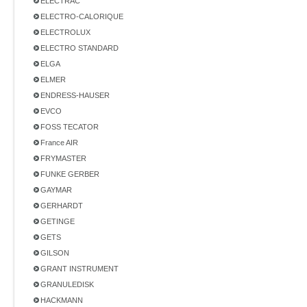
ELECTRAC
ELECTRO-CALORIQUE
ELECTROLUX
ELECTRO STANDARD
ELGA
ELMER
ENDRESS-HAUSER
EVCO
FOSS TECATOR
France AIR
FRYMASTER
FUNKE GERBER
GAYMAR
GERHARDT
GETINGE
GETS
GILSON
GRANT INSTRUMENT
GRANULEDISK
HACKMANN