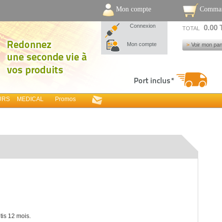
Mon compte
Comma
Connexion
0.00
TOTAL
Mon compte
Voir mon pan
URS
MEDICAL
Promos
tis 12 mois.