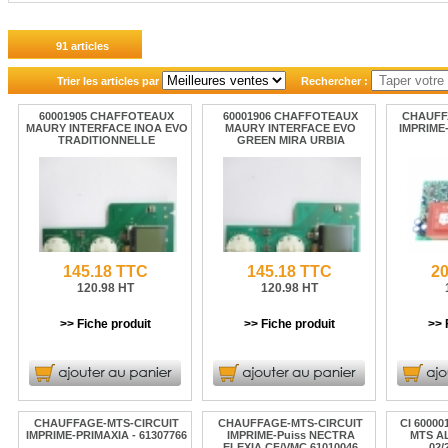
91 articles
Trier les articles par
Rechercher :
60001905 CHAFFOTEAUX
60001906 CHAFFOTEAUX
CHAUFF
MAURY INTERFACE INOA EVO
MAURY INTERFACE EVO
IMPRIME-
TRADITIONNELLE
GREEN MIRA URBIA
145.18 TTC
145.18 TTC
20
120.98 HT
120.98 HT
>> Fiche produit
>> Fiche produit
>> 
CHAUFFAGE-MTS-CIRCUIT
CHAUFFAGE-MTS-CIRCUIT
CI 6000
IMPRIME-PRIMAXIA - 61307766
IMPRIME-Puiss NECTRA
MTS A
ELEXIA CF/VMC 61010046
02/