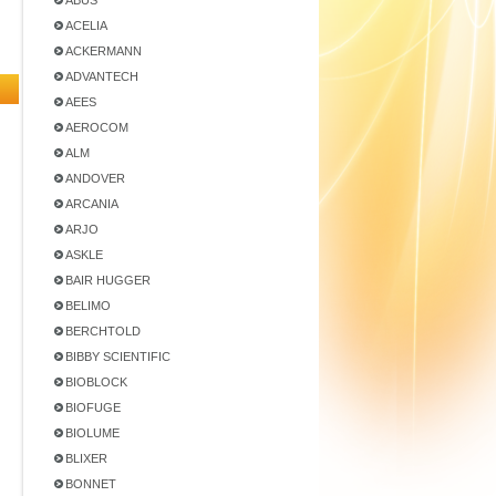
ABUS
ACELIA
ACKERMANN
ADVANTECH
AEES
AEROCOM
ALM
ANDOVER
ARCANIA
ARJO
ASKLE
BAIR HUGGER
BELIMO
BERCHTOLD
BIBBY SCIENTIFIC
BIOBLOCK
BIOFUGE
BIOLUME
BLIXER
BONNET