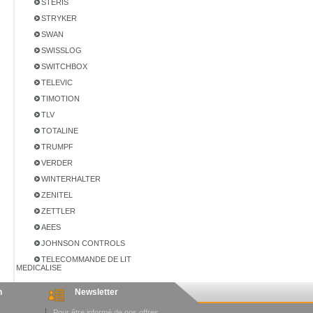
STERIS
STRYKER
SWAN
SWISSLOG
SWITCHBOX
TELEVIC
TIMOTION
TLV
TOTALINE
TRUMPF
VERDER
WINTERHALTER
ZENITEL
ZETTLER
AEES
JOHNSON CONTROLS
TELECOMMANDE DE LIT
MEDICALISE
n
Newsletter
Pour être informé de nos offres