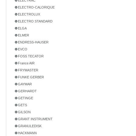
ELECTRAC
ELECTRO-CALORIQUE
ELECTROLUX
ELECTRO STANDARD
ELGA
ELMER
ENDRESS-HAUSER
EVCO
FOSS TECATOR
France AIR
FRYMASTER
FUNKE GERBER
GAYMAR
GERHARDT
GETINGE
GETS
GILSON
GRANT INSTRUMENT
GRANULEDISK
HACKMANN