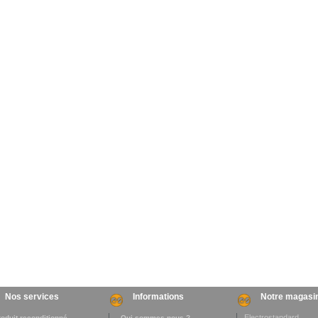
Nos services
Informations
Notre magasi
Electrostandard
roduit reconditionné
. Qui sommes-nous ?