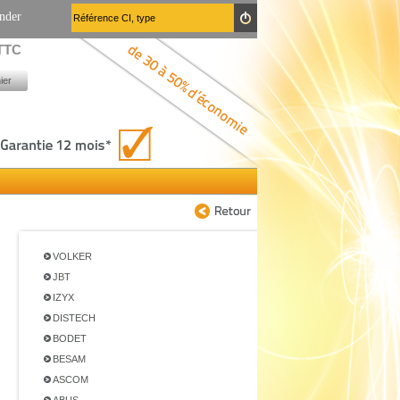
nder
 TTC
ier
VOLKER
JBT
IZYX
DISTECH
BODET
BESAM
ASCOM