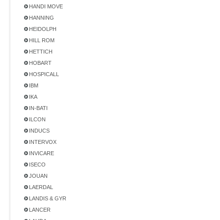
HANDI MOVE
HANNING
HEIDOLPH
HILL ROM
HETTICH
HOBART
HOSPICALL
IBM
IKA
IN-BATI
ILCON
INDUCS
INTERVOX
INVICARE
ISECO
JOUAN
LAERDAL
LANDIS & GYR
LANCER