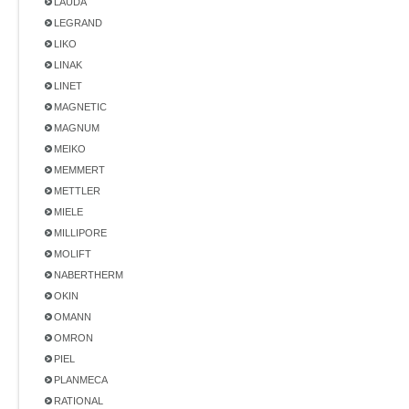
LAUDA
LEGRAND
LIKO
LINAK
LINET
MAGNETIC
MAGNUM
MEIKO
MEMMERT
METTLER
MIELE
MILLIPORE
MOLIFT
NABERTHERM
OKIN
OMANN
OMRON
PIEL
PLANMECA
RATIONAL