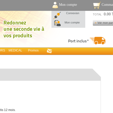
Mon compte
Comma
Connexion
0.00
TOTAL
Mon compte
Voir mon pan
URS
MEDICAL
Promos
tis 12 mois.