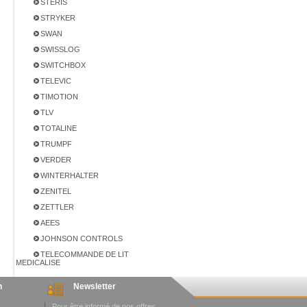
STERIS
STRYKER
SWAN
SWISSLOG
SWITCHBOX
TELEVIC
TIMOTION
TLV
TOTALINE
TRUMPF
VERDER
WINTERHALTER
ZENITEL
ZETTLER
AEES
JOHNSON CONTROLS
TELECOMMANDE DE LIT
MEDICALISE
n
Newsletter
Pour être informé de nos offres