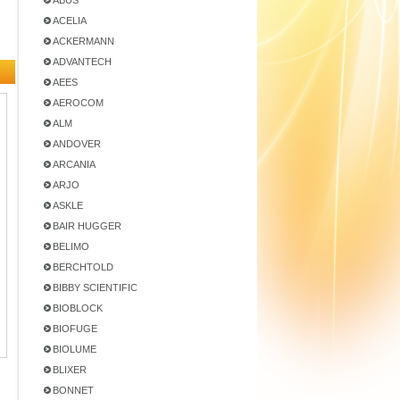
ABUS
ACELIA
ACKERMANN
ADVANTECH
AEES
AEROCOM
ALM
ANDOVER
ARCANIA
ARJO
ASKLE
BAIR HUGGER
BELIMO
BERCHTOLD
BIBBY SCIENTIFIC
BIOBLOCK
BIOFUGE
BIOLUME
BLIXER
BONNET