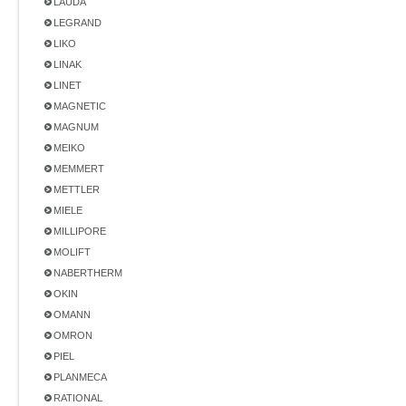
LAUDA
LEGRAND
LIKO
LINAK
LINET
MAGNETIC
MAGNUM
MEIKO
MEMMERT
METTLER
MIELE
MILLIPORE
MOLIFT
NABERTHERM
OKIN
OMANN
OMRON
PIEL
PLANMECA
RATIONAL