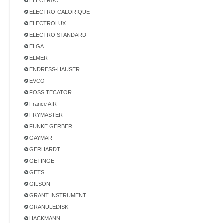
ELECTRAC
ELECTRO-CALORIQUE
ELECTROLUX
ELECTRO STANDARD
ELGA
ELMER
ENDRESS-HAUSER
EVCO
FOSS TECATOR
France AIR
FRYMASTER
FUNKE GERBER
GAYMAR
GERHARDT
GETINGE
GETS
GILSON
GRANT INSTRUMENT
GRANULEDISK
HACKMANN