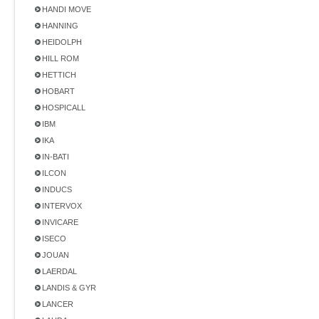
HANDI MOVE
HANNING
HEIDOLPH
HILL ROM
HETTICH
HOBART
HOSPICALL
IBM
IKA
IN-BATI
ILCON
INDUCS
INTERVOX
INVICARE
ISECO
JOUAN
LAERDAL
LANDIS & GYR
LANCER