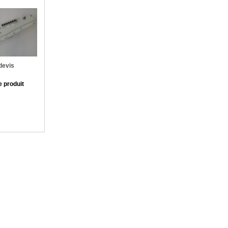
devis
e produit