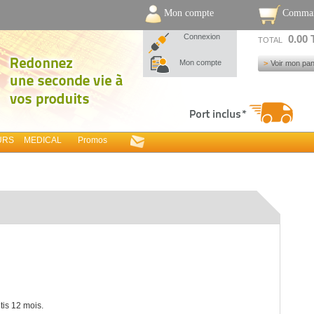
Mon compte
Comma
Connexion
0.00
TOTAL
Mon compte
Voir mon pan
URS
MEDICAL
Promos
tis 12 mois.