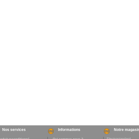
Nos services
Informations
Notre magasi
Electrostandard
roduit reconditionné
. Qui sommes-nous ?