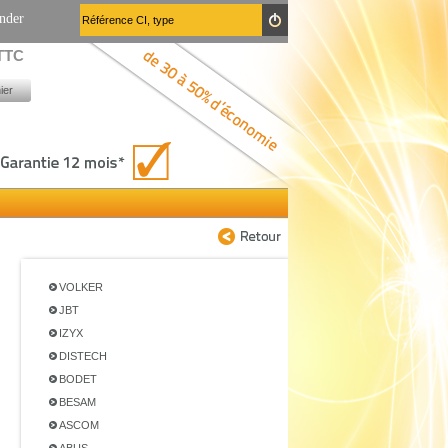
nder
 TTC
ier
VOLKER
JBT
IZYX
DISTECH
BODET
BESAM
ASCOM