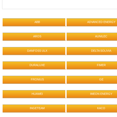
ABB
ADVANCED ENERGY
AROS
AUNILEC
DANFOSS ULX
DELTA SOLIVIA
DURALUXE
FIMER
FRONIUS
GE
HUAWEI
IMEON ENERGY
INGETEAM
KACO