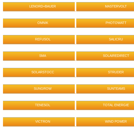
LENORD+BAUER
MASTERVOLT
OMNIK
PHOTOWATT
REFUSOL
SALICRU
SMA
SOLAIREDIRECT
SOLARSTOCC
STRUDER
SUNGROW
SUNTEAMS
TENESOL
TOTAL ENERGIE
VICTRON
WIND POWER