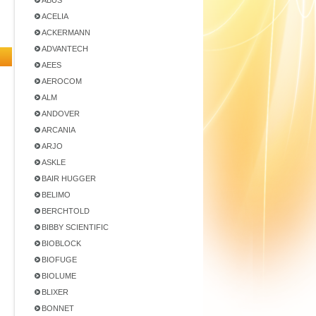
ABUS
ACELIA
ACKERMANN
ADVANTECH
AEES
AEROCOM
ALM
ANDOVER
ARCANIA
ARJO
ASKLE
BAIR HUGGER
BELIMO
BERCHTOLD
BIBBY SCIENTIFIC
BIOBLOCK
BIOFUGE
BIOLUME
BLIXER
BONNET