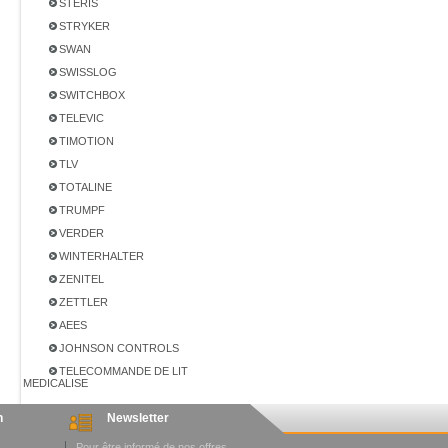
STERIS
STRYKER
SWAN
SWISSLOG
SWITCHBOX
TELEVIC
TIMOTION
TLV
TOTALINE
TRUMPF
VERDER
WINTERHALTER
ZENITEL
ZETTLER
AEES
JOHNSON CONTROLS
TELECOMMANDE DE LIT
MEDICALISE
n
Newsletter
Pour être informé de nos offres