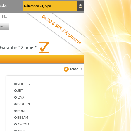
nder
 TTC
ier
VOLKER
JBT
IZYX
DISTECH
BODET
BESAM
ASCOM