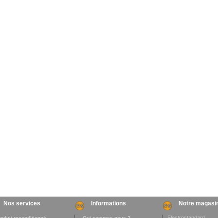
Nos services
Informations
Notre magasi
Electrostandard
roduit reconditionné
. Qui sommes-nous ?