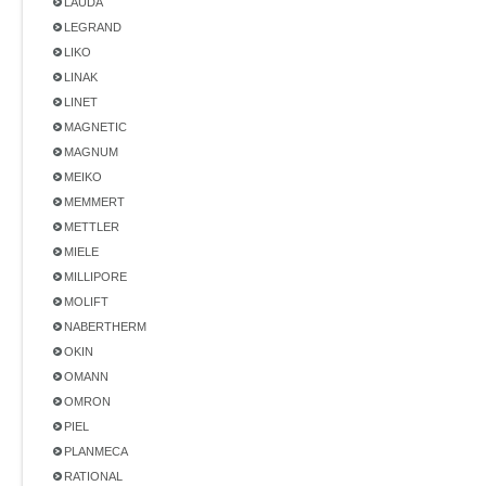
LAUDA
LEGRAND
LIKO
LINAK
LINET
MAGNETIC
MAGNUM
MEIKO
MEMMERT
METTLER
MIELE
MILLIPORE
MOLIFT
NABERTHERM
OKIN
OMANN
OMRON
PIEL
PLANMECA
RATIONAL