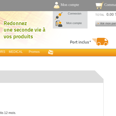
Mon compte
Comma
Connexion
0.00
TOTAL
Mon compte
Voir mon pan
URS
MEDICAL
Promos
tis 12 mois.