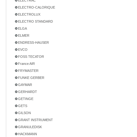
ELECTRAC
ELECTRO-CALORIQUE
ELECTROLUX
ELECTRO STANDARD
ELGA
ELMER
ENDRESS-HAUSER
EVCO
FOSS TECATOR
France AIR
FRYMASTER
FUNKE GERBER
GAYMAR
GERHARDT
GETINGE
GETS
GILSON
GRANT INSTRUMENT
GRANULEDISK
HACKMANN