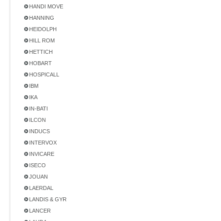
HANDI MOVE
HANNING
HEIDOLPH
HILL ROM
HETTICH
HOBART
HOSPICALL
IBM
IKA
IN-BATI
ILCON
INDUCS
INTERVOX
INVICARE
ISECO
JOUAN
LAERDAL
LANDIS & GYR
LANCER