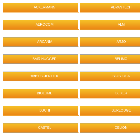
ACKERMANN
ADVANTECH
AEROCOM
ALM
ARCANIA
ARJO
BAIR HUGGER
BELIMO
BIBBY SCIENTIFIC
BIOBLOCK
BIOLUME
BLIXER
BUCHI
BURLODGE
CASTEL
CELION