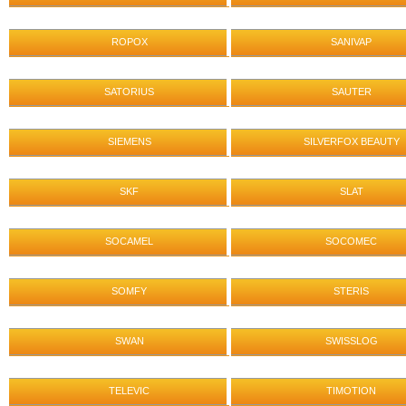
ROPOX
SANIVAP
SATORIUS
SAUTER
SIEMENS
SILVERFOX BEAUTY
SKF
SLAT
SOCAMEL
SOCOMEC
SOMFY
STERIS
SWAN
SWISSLOG
TELEVIC
TIMOTION