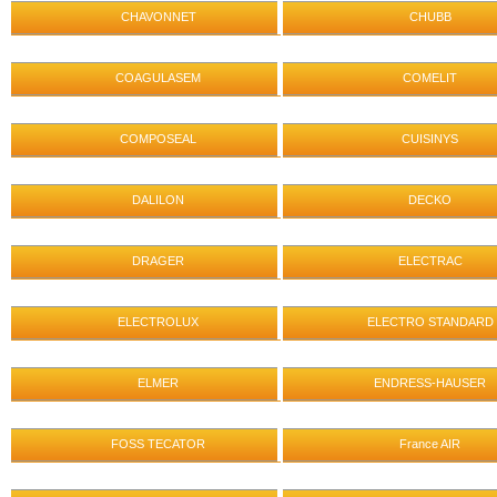
CHAVONNET
CHUBB
COAGULASEM
COMELIT
COMPOSEAL
CUISINYS
DALILON
DECKO
DRAGER
ELECTRAC
ELECTROLUX
ELECTRO STANDARD
ELMER
ENDRESS-HAUSER
FOSS TECATOR
France AIR