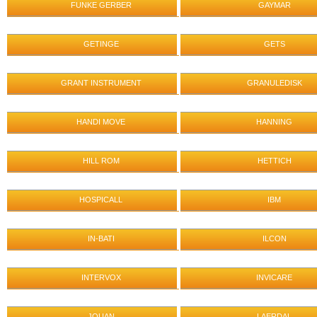
FUNKE GERBER
GAYMAR
GETINGE
GETS
GRANT INSTRUMENT
GRANULEDISK
HANDI MOVE
HANNING
HILL ROM
HETTICH
HOSPICALL
IBM
IN-BATI
ILCON
INTERVOX
INVICARE
JOUAN
LAERDAL