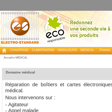
CHAUFFAGE
CLIMATISATION
ONDULEURS
MEDICAL
Promos
Accueil
>
MEDICAL
Domaine médical
Réparation de boîtiers et cartes électroniq
médical.
Nous intervenons sur :
- Agitateur
- Appel malade