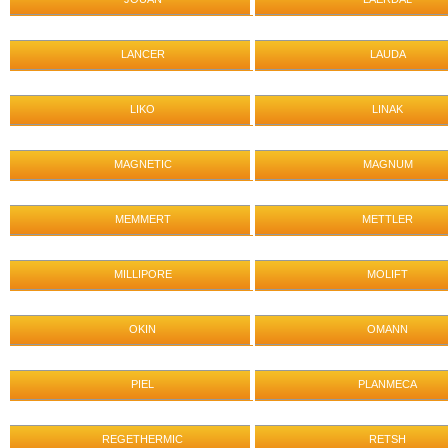
LANCER
LAUDA
LIKO
LINAK
MAGNETIC
MAGNUM
MEMMERT
METTLER
MILLIPORE
MOLIFT
OKIN
OMANN
PIEL
PLANMECA
REGETHERMIC
RETSH