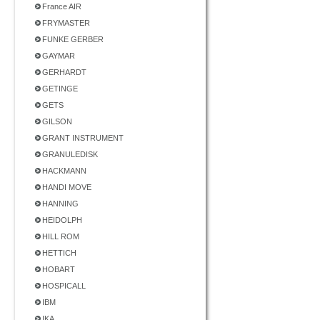
France AIR
FRYMASTER
FUNKE GERBER
GAYMAR
GERHARDT
GETINGE
GETS
GILSON
GRANT INSTRUMENT
GRANULEDISK
HACKMANN
HANDI MOVE
HANNING
HEIDOLPH
HILL ROM
HETTICH
HOBART
HOSPICALL
IBM
IKA