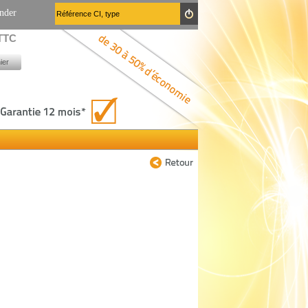
nder
 TTC
ier