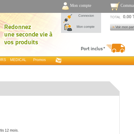
Mon compte
Comma
Connexion
0.00
TOTAL
Mon compte
Voir mon pan
URS
MEDICAL
Promos
tis 12 mois.