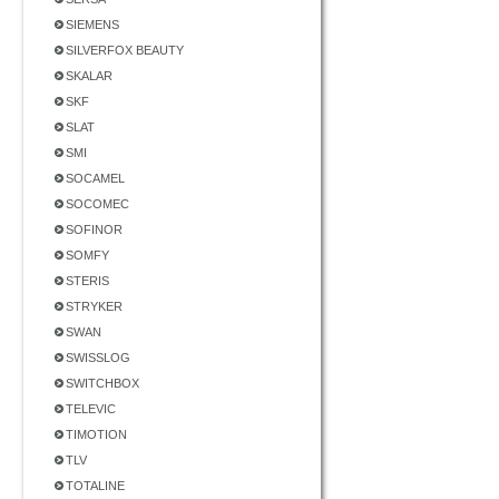
SIEMENS
SILVERFOX BEAUTY
SKALAR
SKF
SLAT
SMI
SOCAMEL
SOCOMEC
SOFINOR
SOMFY
STERIS
STRYKER
SWAN
SWISSLOG
SWITCHBOX
TELEVIC
TIMOTION
TLV
TOTALINE