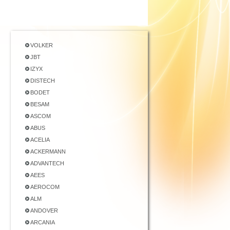
VOLKER
JBT
IZYX
DISTECH
BODET
BESAM
ASCOM
ABUS
ACELIA
ACKERMANN
ADVANTECH
AEES
AEROCOM
ALM
ANDOVER
ARCANIA