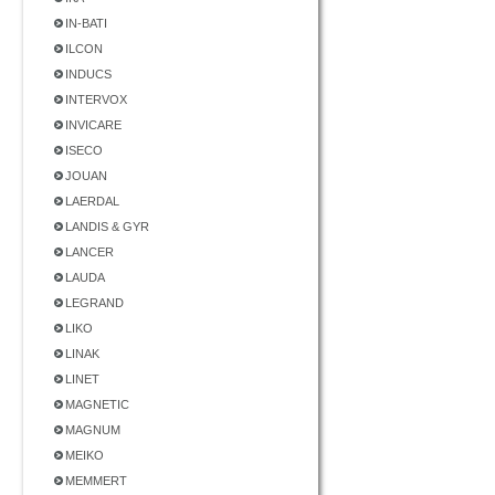
IN-BATI
ILCON
INDUCS
INTERVOX
INVICARE
ISECO
JOUAN
LAERDAL
LANDIS & GYR
LANCER
LAUDA
LEGRAND
LIKO
LINAK
LINET
MAGNETIC
MAGNUM
MEIKO
MEMMERT