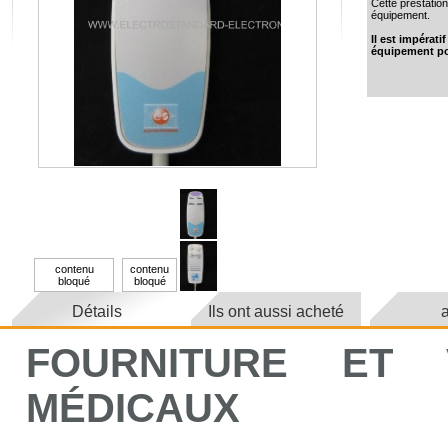
Cette prestation
équipement.
Il est impérat
équipement po
contenu
contenu
bloqué
bloqué
Détails
Ils ont aussi acheté
a
FOURNITURE ET 
MÉDICAUX