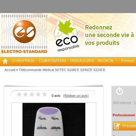
CHAUFFAGE
CLIMATISATION
ONDULEURS
MEDICAL
Promos
Accueil
>
Télécommande Médical SOTEC S108CE S240CE S124CE
0 avis
(Rédiger un avis)
Réf interne :
Professionnel
Prestat