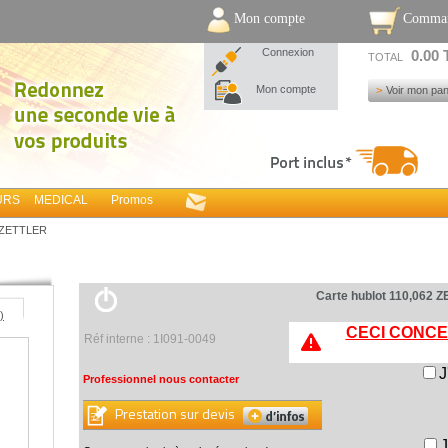
Mon compte
Comma
Connexion
0.00
TOTAL
Mon compte
Voir mon pan
URS
MEDICAL
Promos
2 ZETTLER
Carte hublot 110,062 
)
CECI CONCE
Réf interne : 1I091-0049
J
Professionnel nous contacter
Prestation sur devis
J