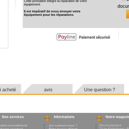
Cette prestation intègre la réparation de votre
équipement.
docum
Il est impératif de nous envoyer votre
équipement pour les réparations
.
si acheté
avis
Une question ?
Nos services
Informations
Notre magasi
Electrostandard
roduit reconditionné
. Qui sommes-nous ?
ZA de Kerfontaine - 
change standard
. Notre bureau d'étude