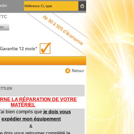
nder
 TTC
ier
ZETTLER
RNE LA RÉPARATION DE VOTRE
MATÉRIEL
'ai bien compris que
je dois vous
expédier mon équipement
&
e dois vous retourner complété le