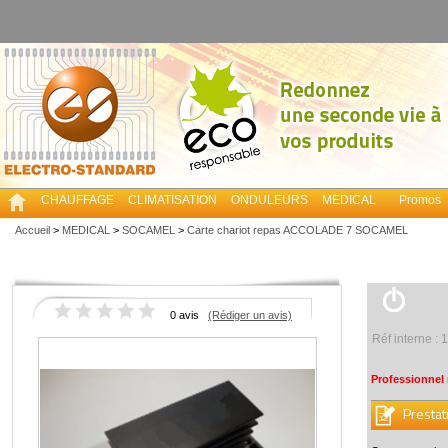
CHAUFFAGE
CLIMATISATION
ONDULEURS
MEDICAL
Promos
Accueil
>
MEDICAL
>
SOCAMEL
>
Carte chariot repas ACCOLADE 7 SOCAMEL
0 avis
(Rédiger un avis)
Réf interne :
Professionnel
Prestat