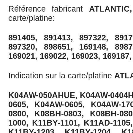
Référence fabricant
ATLANTIC
carte/platine:
891405, 891413, 897322, 8917
897320, 898651, 169148, 8987
169021, 169022, 169023,
169187
Indication sur la carte/platine
ATL
K04AW-050AHUE, K04AW-0404H
0605, K04AW-0605, K04AW-17
0800, K08BH-0803, K08BH-08
1000, K11BY-1101,
K11AD-1105
K11BY-1203, K11BY-1204, K1