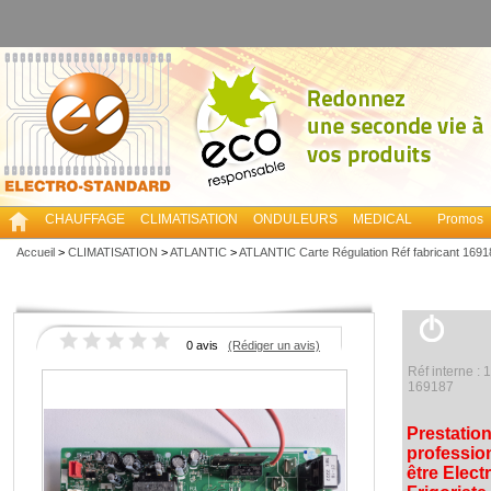
CHAUFFAGE
CLIMATISATION
ONDULEURS
MEDICAL
Promos
Accueil
>
CLIMATISATION
>
ATLANTIC
>
ATLANTIC Carte Régulation Réf fabricant 1
0 avis
(Rédiger un avis)
Réf interne :
169187
Prestatio
professio
être Elect