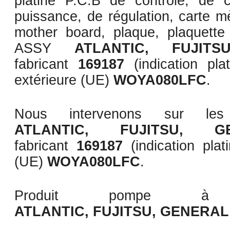
platine P.C.B de contrôle, de 
puissance, de régulation, carte mèr
mother board, plaque, plaquett
ASSY
ATLANTIC, FUJIT
fabricant
169187
(indication pl
extérieure (UE)
WOYA080LFC
.
Nous intervenons sur les 
ATLANTIC, FUJITSU, G
fabricant
169187
(indication pla
(UE)
WOYA080LFC
.
Produit pompe à c
ATLANTIC, FUJITSU, GENERAL