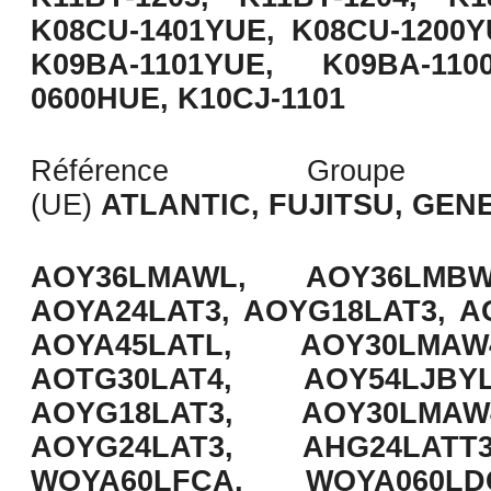
K08CU-1401YUE, K08CU-1200Y
K09BA-1101YUE, K09BA-110
0600HUE,
K10CJ-1101
Référence Groupe
(UE)
ATLANTIC, FUJITSU, GEN
AOY36LMAWL, AOY36LMBW
AOYA24LAT3, AOYG18LAT3, AO
AOYA45LATL, AOY30LMAW
AOTG30LAT4, AOY54LJBY
AOYG18LAT3, AOY30LMAW
AOYG24LAT3, AHG24LATT
WOYA60LFCA, WOYA060