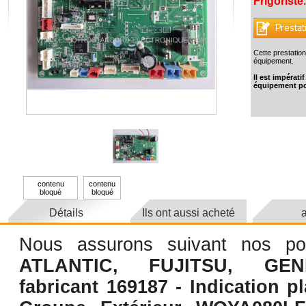
Frigoriste.
Prestat
Cette prestation
équipement.
Il est impérat
équipement po
contenu
contenu
bloqué
bloqué
Détails
Ils ont aussi acheté
a
Nous assurons suivant nos poss
ATLANTIC, FUJITSU, GEN
fabricant 169187 - Indication p