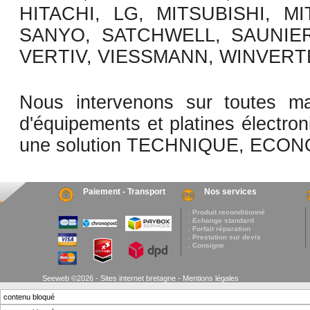
HITACHI, LG, MITSUBISHI, M
SANYO, SATCHWELL, SAUNIER
VERTIV, VIESSMANN, WINVERT
Nous intervenons sur toutes ma
d'équipements et platines électron
une solution TECHNIQUE, ECO
Paiement - Transport
Nos services
. Produit reconditionné
. Echange standard
. Forfait réparation
. Prestation sur devis
. Consigne
Seeweb ©2026 - Sites internet bretagne -
Mentions légales
contenu bloqué