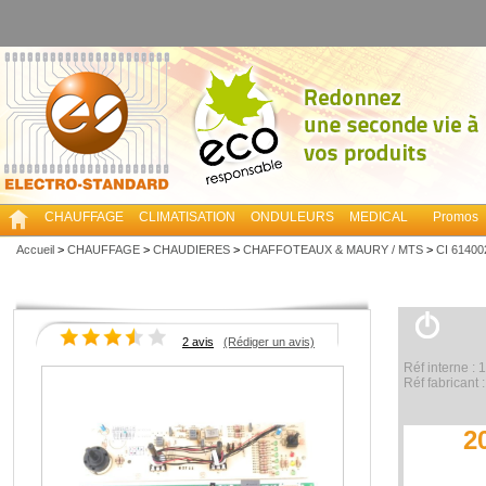
CHAUFFAGE
CLIMATISATION
ONDULEURS
MEDICAL
Promos
Accueil
>
CHAUFFAGE
>
CHAUDIERES
>
CHAFFOTEAUX & MAURY / MTS
>
CI 6140
2 avis
(Rédiger un avis)
Réf interne :
Réf fabricant
2