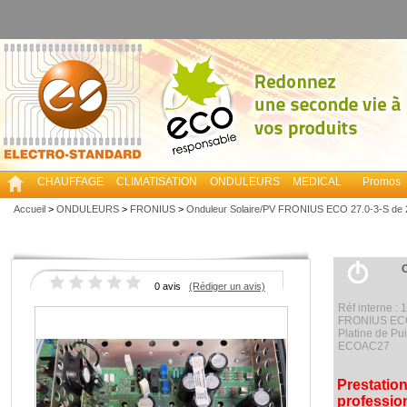
CHAUFFAGE
CLIMATISATION
ONDULEURS
MEDICAL
Promos
Accueil
>
ONDULEURS
>
FRONIUS
>
Onduleur Solaire/PV FRONIUS ECO 27.0-3-S de 
0 avis
(Rédiger un avis)
Réf interne :
FRONIUS ECO
Platine de Pu
ECOAC27
Prestatio
professio